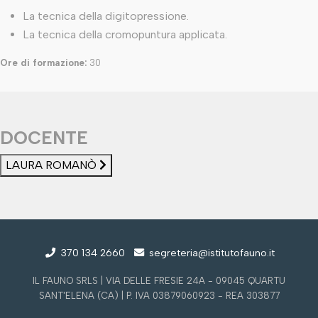
La tecnica della digitopressione.
La tecnica della cromopuntura applicata.
Ore di formazione:
30
DOCENTE
LAURA ROMANÒ
370 134 2660
segreteria@istitutofauno.it
IL FAUNO SRLS | VIA DELLE FRESIE 24A - 09045 QUARTU
SANT'ELENA (CA) | P. IVA 03879060923 - REA 303877