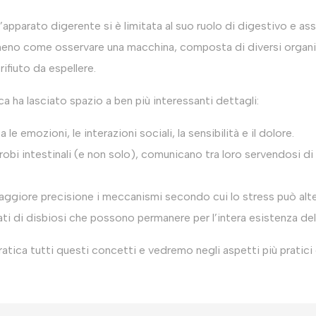
’apparato digerente si è limitata al suo ruolo di digestivo e as
 meno come osservare una macchina, composta di diversi organi
rifiuto da espellere.
a ha lasciato spazio a ben più interessanti dettagli:
 le emozioni, le interazioni sociali, la sensibilità e il dolore.
 microbi intestinali (e non solo), comunicano tra loro servendosi
ore precisione i meccanismi secondo cui lo stress può alterar
ti di disbiosi che possono permanere per l’intera esistenza dell
atica tutti questi concetti e vedremo negli aspetti più pratic