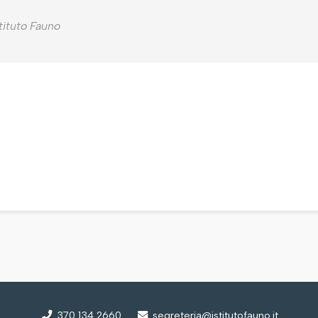
stituto Fauno
370 134 2660
segreteria@istitutofauno.it