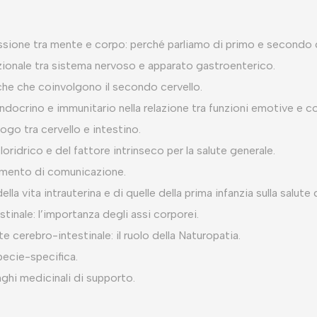
sione tra mente e corpo: perché parliamo di primo e secondo 
ionale tra sistema nervoso e apparato gastroenterico.
che che coinvolgono il secondo cervello.
ndocrino e immunitario nella relazione tra funzioni emotive e co
ogo tra cervello e intestino.
oridrico e del fattore intrinseco per la salute generale.
mento di comunicazione.
ella vita intrauterina e di quelle della prima infanzia sulla salut
tinale: l’importanza degli assi corporei.
e cerebro-intestinale: il ruolo della Naturopatia.
pecie-specifica.
nghi medicinali di supporto.