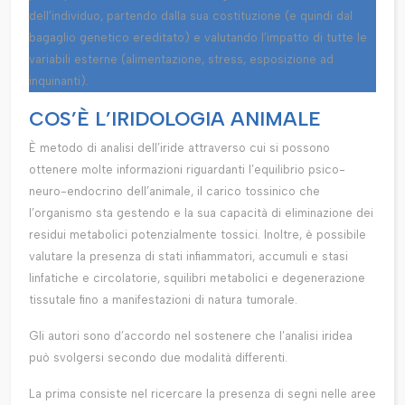
dell’individuo, partendo dalla sua costituzione (e quindi dal
bagaglio genetico ereditato) e valutando l’impatto di tutte le
variabili esterne (alimentazione, stress, esposizione ad
inquinanti).
COS’È L’IRIDOLOGIA ANIMALE
È metodo di analisi dell’iride attraverso cui si possono
ottenere molte informazioni riguardanti l’equilibrio psico-
neuro-endocrino dell’animale, il carico tossinico che
l’organismo sta gestendo e la sua capacità di eliminazione dei
residui metabolici potenzialmente tossici. Inoltre, è possibile
valutare la presenza di stati infiammatori, accumuli e stasi
linfatiche e circolatorie, squilibri metabolici e degenerazione
tissutale fino a manifestazioni di natura tumorale.
Gli autori sono d’accordo nel sostenere che l’analisi iridea
può svolgersi secondo due modalità differenti.
La prima consiste nel ricercare la presenza di segni nelle aree