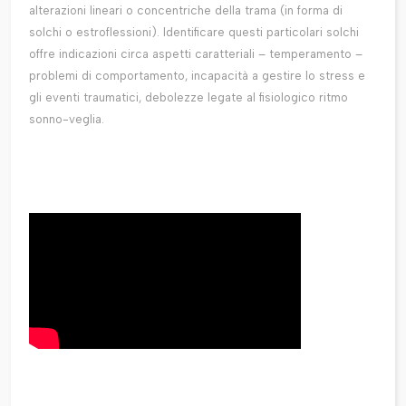
alterazioni lineari o concentriche della trama (in forma di
solchi o estroflessioni). Identificare questi particolari solchi
offre indicazioni circa aspetti caratteriali – temperamento –
problemi di comportamento, incapacità a gestire lo stress e
gli eventi traumatici, debolezze legate al fisiologico ritmo
sonno-veglia.