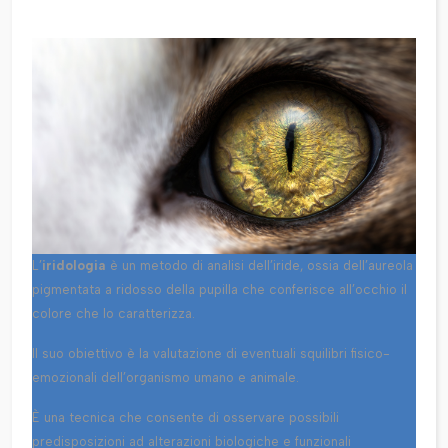
L’
iridologia
è un metodo di analisi dell’iride, ossia dell’aureola
pigmentata a ridosso della pupilla che conferisce all’occhio il
colore che lo caratterizza.
Il suo obiettivo è la valutazione di eventuali squilibri fisico-
emozionali dell’organismo umano e animale.
È una tecnica che consente di osservare possibili
predisposizioni ad alterazioni biologiche e funzionali