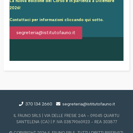
La nuova edizione del Corso è in partenza a Dicembre
2026!
Contattaci per informazioni cliccando qui sotto.
segreteria@istitutofauno.it
370 134 2660
segreteria@istitutofauno.it
IL FAUNO SRLS | VIA DELLE FRESIE 24A - 09045 QUARTU
SANT'ELENA (CA) | P. IVA 03879060923 - REA 303877
© COPYRIGHT 2026 IL FAUNO SRLS. TUTTI I DIRITTI RISERVATI.