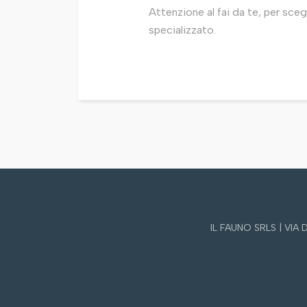
Attenzione al fai da te, per scegli
specializzato.
IL FAUNO SRLS | VIA