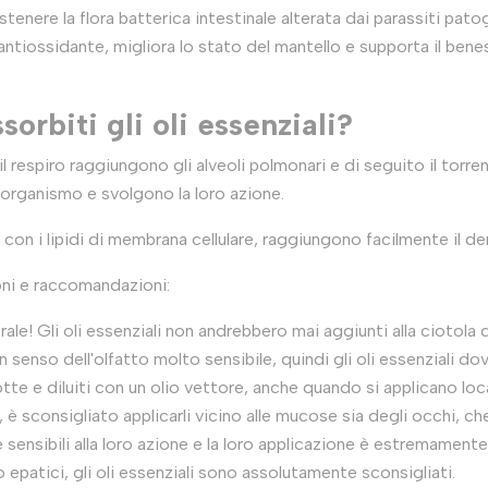
stenere la flora batterica intestinale alterata dai parassiti pato
 antiossidante, migliora lo stato del mantello e supporta il ben
rbiti gli oli essenziali?
l respiro raggiungono gli alveoli polmonari e di seguito il torr
’organismo e svolgono la loro azione.
tà con i lipidi di membrana cellulare, raggiungono facilmente il d
ni e raccomandazioni:
ale! Gli oli essenziali non andrebbero mai aggiunti alla ciotola d
un senso dell'olfatto molto sensibile, quindi gli oli essenziali 
te e diluiti con un olio vettore, anche quando si applicano lo
è sconsigliato applicarli vicino alle mucose sia degli occhi, ch
 sensibili alla loro azione e la loro applicazione è estremamente
o epatici, gli oli essenziali sono assolutamente sconsigliati.