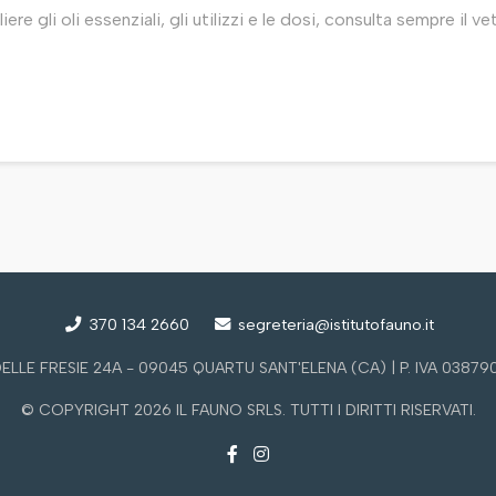
ere gli oli essenziali, gli utilizzi e le dosi, consulta sempre il v
370 134 2660
segreteria@istitutofauno.it
 DELLE FRESIE 24A - 09045 QUARTU SANT'ELENA (CA) | P. IVA 0387
© COPYRIGHT 2026 IL FAUNO SRLS. TUTTI I DIRITTI RISERVATI.