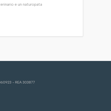
eterinario e un naturopata
9060923 - REA 303877