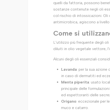
quelli da fattoria, possono benef
sostanze contenute negli oli esse
col rischio di intossicazioni. Gli
antimicrobica, agiscono a livello
Come si utilizzan
L’utilizzo più frequente degli ol
diluiti in olio vegetale vettore, l
Alcuni degli oli essenziali conside
Lavanda
: per la sua azione
in caso di dermatiti ed ecze
Menta piperita
: usato loca
principale delle formulazioni
ed espettoranti delle secrez
Origano
: eccezionale per le
muco e catarro.