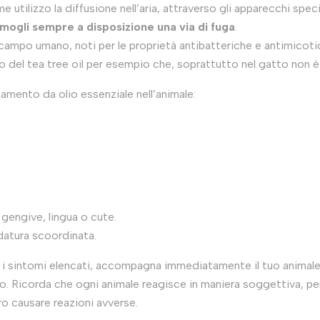
e utilizzo la diffusione nell’aria, attraverso gli apparecchi speci
amogli sempre a disposizione una via di fuga
.
in campo umano, noti per le proprietà antibatteriche e antimicot
aso del tea tree oil per esempio che, soprattutto nel gatto non è 
namento da olio essenziale nell’animale:
 gengive, lingua o cute.
datura scoordinata.
 i sintomi elencati, accompagna immediatamente il tuo animale
lio. Ricorda che ogni animale reagisce in maniera soggettiva, per 
ro causare reazioni avverse.