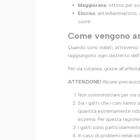
Maggiorana
: ottimo per so
Elicriso
: antiinfiammatorio,
cuore.
Come vengono asso
Quando sono inalati, attraverso i
raggiungono ogni distretto dell
Per via cutanea, grazie all’affini
ATTENZIONE!
Alcune precauzio
Non somministrare per via or
Sia i gatti che i cani hanno 
quantità estremamente ridot
eczema. Per questa ragione, 
I gatti sono particolarmente
In caso di problemi renali e/