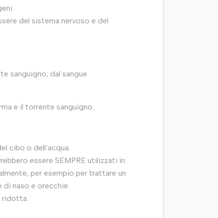
geni.
essere del sistema nervoso e del
ente sanguigno; dal sangue
erma e il torrente sanguigno.
el cibo o dell’acqua.
dovrebbero essere SEMPRE utilizzati in
calmente, per esempio per trattare un
e di naso e orecchie.
 ridotta.